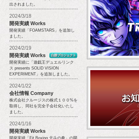
出されました。
2024/3/18
開発実績 Works
開発実績「FOAMSTARS」を追加し
ました。
2024/2/19
開発実績 Works
白群プロジェクト
開発実績に「遊戯王デュエルリンク
ス presents SOLID VISION
EXPERIMENT」を追加しました。
2024/1/22
会社情報 Company
株式会社クルージスの株式１００%を
取得し、同社を完全子会社化いたし
ました。
2024/1/16
開発実績 Works
開発実績「Fit Boxing 北斗の拳」の開