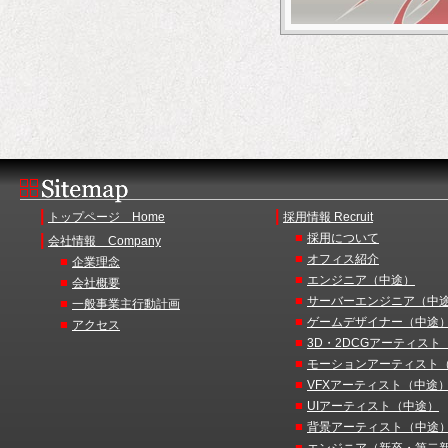
|
|
トップページ Home
採用情報 Recruit
■
|
採用について
会社情報 Company
■
オフィス紹介
■
企業理念
■
エンジニア（中途）
■
会社概要
■
サーバーエンジニア（中
■
一般事業主行動計画
■
ゲームデザイナー（中途
■
アクセス
■
3D・2DCGアーティスト
■
モーションアーティスト
■
VFXアーティスト（中途
■
UIアーティスト（中途）
■
背景アーティスト（中途
■